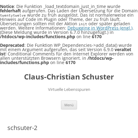
Notice
: Die Funktion _load_textdomain_just_in_time wurde
fehlerhaft
aufgerufen. Das Laden der Übersetzung für die Domain
wurde zu früh ausgelöst. Das ist normalerweise ein
twentytwelve
Hinweis auf Code im Plugin oder Theme, der zu früh läuft.
Übersetzungen sollten mit der Aktion
oder später geladen
init
werden. Weitere Informationen:
Debugging in WordPress (engl.)
.
(Diese Meldung wurde in Version 6.7.0 hinzugefügt.) in
/htdocs/wp-includes/functions.php
on line
6170
Deprecated
: Die Funktion WP_Dependencies->add_data() wurde
mit einem Argument aufgerufen, das seit Version 6.9.0
veraltet
ist
! Conditional Comments für den Internet Explorer werden von
allen unterstützten Browsern ignoriert. in
/htdocs/wp-
includes/functions.php
on line
6170
Claus-Christian Schuster
Virtuelle Lebensspuren
Zum
Menü
Inhalt
springen
schsuter-2