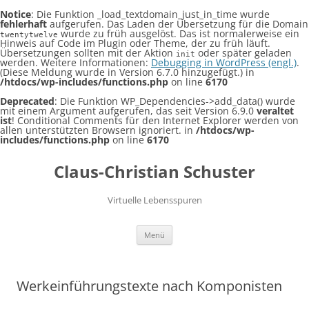
Notice
: Die Funktion _load_textdomain_just_in_time wurde
fehlerhaft
aufgerufen. Das Laden der Übersetzung für die Domain
wurde zu früh ausgelöst. Das ist normalerweise ein
twentytwelve
Hinweis auf Code im Plugin oder Theme, der zu früh läuft.
Übersetzungen sollten mit der Aktion
oder später geladen
init
werden. Weitere Informationen:
Debugging in WordPress (engl.)
.
(Diese Meldung wurde in Version 6.7.0 hinzugefügt.) in
/htdocs/wp-includes/functions.php
on line
6170
Deprecated
: Die Funktion WP_Dependencies->add_data() wurde
mit einem Argument aufgerufen, das seit Version 6.9.0
veraltet
ist
! Conditional Comments für den Internet Explorer werden von
allen unterstützten Browsern ignoriert. in
/htdocs/wp-
includes/functions.php
on line
6170
Claus-Christian Schuster
Virtuelle Lebensspuren
Zum
Menü
Inhalt
springen
Werkeinführungstexte nach Komponisten