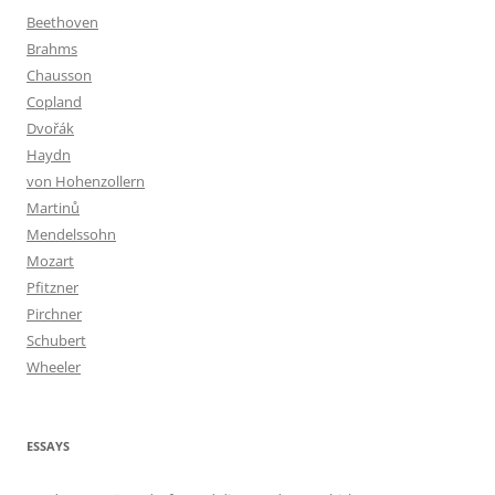
Beethoven
Brahms
Chausson
Copland
Dvořák
Haydn
von Hohenzollern
Martinů
Mendelssohn
Mozart
Pfitzner
Pirchner
Schubert
Wheeler
ESSAYS