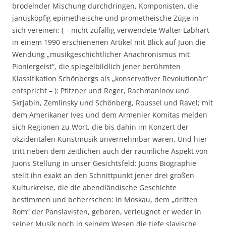
brodelnder Mischung durchdringen, Komponisten, die
janusköpfig epimetheische und prometheische Züge in
sich vereinen: ( – nicht zufällig verwendete Walter Labhart
in einem 1990 erschienenen Artikel mit Blick auf Juon die
Wendung „musikgeschichtlicher Anachronismus mit
Pioniergeist“, die spiegelbildlich jener berühmten
Klassifikation Schönbergs als „konservativer Revolutionär“
entspricht – ): Pfitzner und Reger, Rachmaninov und
Skrjabin, Zemlinsky und Schönberg, Roussel und Ravel; mit
dem Amerikaner Ives und dem Armenier Komitas melden
sich Regionen zu Wort, die bis dahin im Konzert der
okzidentalen Kunstmusik unvernehmbar waren. Und hier
tritt neben dem zeitlichen auch der räumliche Aspekt von
Juons Stellung in unser Gesichtsfeld: Juons Biographie
stellt ihn exakt an den Schnittpunkt jener drei großen
Kulturkreise, die die abendländische Geschichte
bestimmen und beherrschen: In Moskau, dem „dritten
Rom“ der Panslavisten, geboren, verleugnet er weder in
seiner Musik noch in seinem Wesen die tiefe slavische