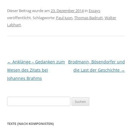
Dieser Beitrag wurde am
23. Dezember 2014
in
Essays
veröffentlicht. Schlagworte:
Paul Juon
,
Thomas Badrutt
,
Walter
Labhart
.
Beitrags-
←
Anklänge – Gedanken zum
Brodmann, Bösendorfer und
Navigation
Wesen des Zitats bei
die Last der Geschichte
→
Johannes Brahms
Suchen
nach:
TEXTE (NACH KOMPONISTEN)