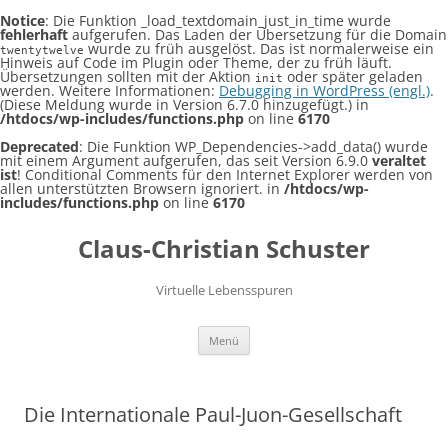
Notice
: Die Funktion _load_textdomain_just_in_time wurde
fehlerhaft
aufgerufen. Das Laden der Übersetzung für die Domain
wurde zu früh ausgelöst. Das ist normalerweise ein
twentytwelve
Hinweis auf Code im Plugin oder Theme, der zu früh läuft.
Übersetzungen sollten mit der Aktion
oder später geladen
init
werden. Weitere Informationen:
Debugging in WordPress (engl.)
.
(Diese Meldung wurde in Version 6.7.0 hinzugefügt.) in
/htdocs/wp-includes/functions.php
on line
6170
Deprecated
: Die Funktion WP_Dependencies->add_data() wurde
mit einem Argument aufgerufen, das seit Version 6.9.0
veraltet
ist
! Conditional Comments für den Internet Explorer werden von
allen unterstützten Browsern ignoriert. in
/htdocs/wp-
includes/functions.php
on line
6170
Claus-Christian Schuster
Virtuelle Lebensspuren
Zum
Menü
Inhalt
springen
Die Internationale Paul-Juon-Gesellschaft