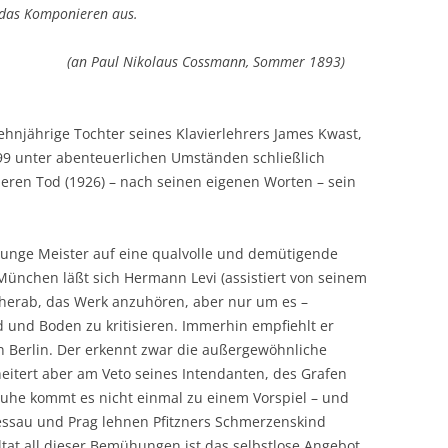
 das Komponieren aus.
(an Paul Nikolaus Cossmann, Sommer 1893)
ehnjährige Tochter seines Klavierlehrers James Kwast,
899 unter abenteuerlichen Umständen schließlich
deren Tod (1926) – nach seinen eigenen Worten – sein
 junge Meister auf eine qualvolle und demütigende
ünchen läßt sich Hermann Levi (assistiert von seinem
 herab, das Werk anzuhören, aber nur um es –
d und Boden zu kritisieren. Immerhin empfiehlt er
in Berlin. Der erkennt zwar die außergewöhnliche
cheitert aber am Veto seines Intendanten, des Grafen
sruhe kommt es nicht einmal zu einem Vorspiel – und
essau und Prag lehnen Pfitzners Schmerzenskind
ltat all dieser Bemühungen ist das selbstlose Angebot