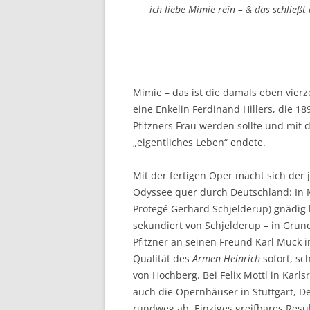
ich liebe Mimie
rein
– & das schließt
Mimie – das ist die damals eben vierz
eine Enkelin Ferdinand Hillers, die 1
Pfitzners Frau werden sollte und mit 
„eigentliches Leben“ endete.
Mit der fertigen Oper macht sich der
Odyssee quer durch Deutschland: In M
Protegé Gerhard Schjelderup) gnädig
sekundiert von Schjelderup – in Grun
Pfitzner an seinen Freund Karl Muck 
Qualität des
Armen Heinrich
sofort, s
von Hochberg. Bei Felix Mottl in Karl
auch die Opernhäuser in Stuttgart, D
rundweg ab. Einziges greifbares Resu