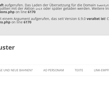
aft
aufgerufen. Das Laden der Übersetzung für die Domain
twentyt
sollten mit der Aktion
oder später geladen werden. Weitere I
init
tions.php
on line
6170
t einem Argument aufgerufen, das seit Version 6.9.0
veraltet ist
! 
ns.php
on line
6170
uster
Zum
Inhalt
GE UND NEUE BAHNEN?
AD PERSONAM
TEXTE
LINK-EMP
springen
STUDIENGANG
WERKEINFÜHRUNGSTEXT
KOMPONISTEN
MUSIKPÄDAGOGISCHE TÄTIGKEIT
ESSAYS
CURRICULUM VITÆ
INTERVIEWS