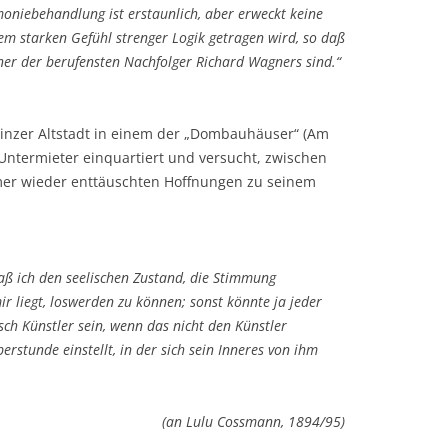
moniebehandlung ist erstaunlich, aber erweckt keine
em starken Gefühl strenger Logik getragen wird, so daß
ner der berufensten Nachfolger Richard Wagners sind.“
Mainzer Altstadt in einem der „Dombauhäuser“ (Am
 Untermieter einquartiert und versucht, zwischen
mmer wieder enttäuschten Hoffnungen zu seinem
aß ich den seelischen Zustand, die Stimmung
r liegt, loswerden zu können; sonst könnte ja jeder
ch Künstler sein, wenn
das
nicht den Künstler
rstunde einstellt, in der sich sein Inneres von ihm
(an Lulu Cossmann, 1894/95)