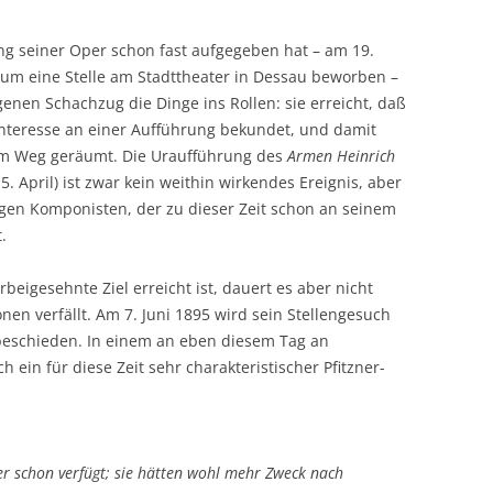
ung seiner Oper schon fast aufgegeben hat – am 19.
le um eine Stelle am Stadttheater in Dessau beworben –
enen Schachzug die Dinge ins Rollen: sie erreicht, daß
Interesse an einer Aufführung bekundet, und damit
dem Weg geräumt. Die Uraufführung des
Armen Heinrich
. April) ist zwar kein weithin wirkendes Ereignis, aber
ngen Komponisten, der zu dieser Zeit schon an seinem
.
gesehnte Ziel erreicht ist, dauert es aber nicht
onen verfällt. Am 7. Juni 1895 wird sein Stellengesuch
beschieden. In einem an eben diesem Tag an
h ein für diese Zeit sehr charakteristischer Pfitzner-
r schon verfügt; sie hätten wohl mehr Zweck nach