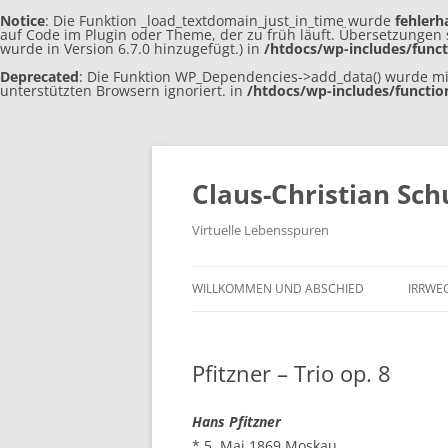
Notice
: Die Funktion _load_textdomain_just_in_time wurde
fehlerh
auf Code im Plugin oder Theme, der zu früh läuft. Übersetzungen 
wurde in Version 6.7.0 hinzugefügt.) in
/htdocs/wp-includes/func
Deprecated
: Die Funktion WP_Dependencies->add_data() wurde mi
unterstützten Browsern ignoriert. in
/htdocs/wp-includes/functio
Claus-Christian Sch
Virtuelle Lebensspuren
WILLKOMMEN UND ABSCHIED
IRRWE
Pfitzner – Trio op. 8
Hans Pfitzner
* 5. Mai 1869 Moskau