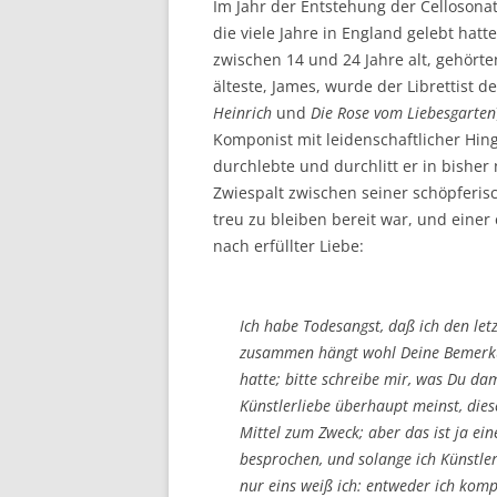
Im Jahr der Entstehung der Celloson
die viele Jahre in England gelebt hat
zwischen 14 und 24 Jahre alt, gehörte
älteste, James, wurde der Librettist d
Heinrich
und
Die Rose vom Liebesgarten
Komponist mit leidenschaftlicher Hing
durchlebte und durchlitt er in bisher
Zwiespalt zwischen seiner schöpferisc
treu zu bleiben bereit war, und ein
nach erfüllter Liebe:
Ich habe
Todes
angst, daß ich den let
zusammen hängt wohl Deine Bemerku
hatte; bitte schreibe mir, was Du da
Künstlerliebe überhaupt meinst, diese
Mittel zum Zweck; aber das ist ja ein
besprochen, und solange ich Künstler
nur eins weiß ich: entweder ich komp