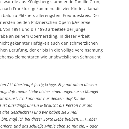
ate war die aus Königsberg stammende Familie Grun,
te, nach Frankfurt gekommen: die vier Kinder, damals
n bald zu Pfitzners allerengstem Freundeskreis. Der
er ersten beiden Pfitznerschen Opern (
Der arme
). Von 1891 und bis 1893 arbeitete der junge
abe an seinem Opernerstling. In dieser Arbeit
 nicht gekannter Heftigkeit auch den schmerzlichen
hen Berufung, der er bis in die völlige Vereinsamung
er ebenso elementaren wie unabweislichen Sehnsucht
zten Akt überhaupt fertig kriege. Eng mit allem diesem
ng, daß meine Liebe bisher einen ungeheuren Mangel
mit meinst. Ich kann mir nur denken, daß Du die
 ist allerdings unrein & braucht die Person nur als
e alte Geschichte[,] und wir haben sie x mal
 bin,
muß
ich bei dieser Sorte Liebe bleiben. […]…aber
oniere, und das schließt Mimie eben so mit ein, – oder