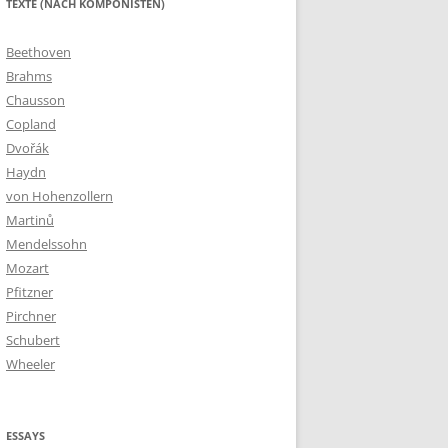
TEXTE (NACH KOMPONISTEN)
Beethoven
Brahms
Chausson
Copland
Dvořák
Haydn
von Hohenzollern
Martinů
Mendelssohn
Mozart
Pfitzner
Pirchner
Schubert
Wheeler
ESSAYS