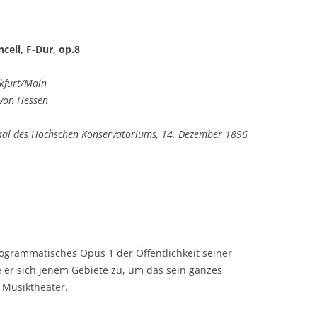
DISKOGRAPHIE
KONZERTCHRONIK
ncell, F-Dur, op.8
PREISE UND AUSZEICHNUNGEN
kfurt/Main
 von Hessen
aal des Hoch´schen Konservatoriums,
14. Dezember 1896
ogrammatisches Opus 1 der Öffentlichkeit seiner
e er sich jenem Gebiete zu, um das sein ganzes
m Musiktheater.