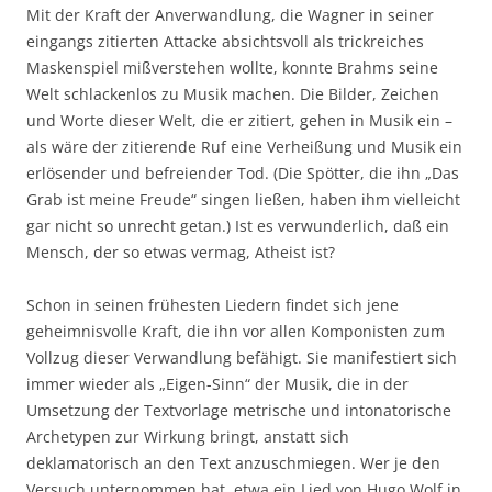
Mit der Kraft der Anverwandlung, die Wagner in seiner
eingangs zitierten Attacke absichtsvoll als trickreiches
Maskenspiel mißverstehen wollte, konnte Brahms seine
Welt schlackenlos zu Musik machen. Die Bilder, Zeichen
und Worte dieser Welt, die er zitiert, gehen in Musik ein –
als wäre der zitierende Ruf eine Verheißung und Musik ein
erlösender und befreiender Tod. (Die Spötter, die ihn „Das
Grab ist meine Freude“ singen ließen, haben ihm vielleicht
gar nicht so unrecht getan.) Ist es verwunderlich, daß ein
Mensch, der so etwas vermag, Atheist ist?
Schon in seinen frühesten Liedern findet sich jene
geheimnisvolle Kraft, die ihn vor allen Komponisten zum
Vollzug dieser Verwandlung befähigt. Sie manifestiert sich
immer wieder als „Eigen-Sinn“ der Musik, die in der
Umsetzung der Textvorlage metrische und intonatorische
Archetypen zur Wirkung bringt, anstatt sich
deklamatorisch an den Text anzuschmiegen. Wer je den
Versuch unternommen hat, etwa ein Lied von Hugo Wolf in