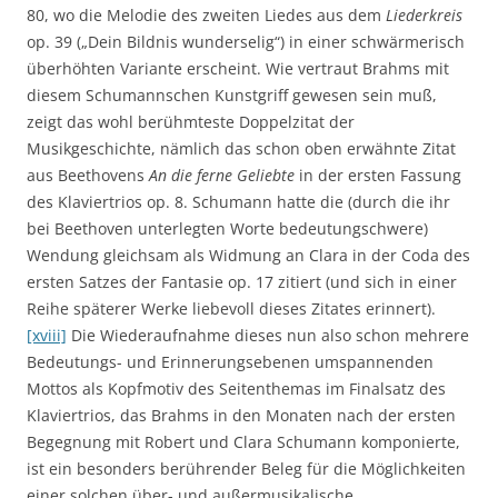
80, wo die Melodie des zweiten Liedes aus dem
Liederkreis
op. 39 („Dein Bildnis wunderselig“) in einer schwärmerisch
überhöhten Variante erscheint. Wie vertraut Brahms mit
diesem Schumannschen Kunstgriff gewesen sein muß,
zeigt das wohl berühmteste Doppelzitat der
Musikgeschichte, nämlich das schon oben erwähnte Zitat
aus Beethovens
An die ferne Geliebte
in der ersten Fassung
des Klaviertrios op. 8. Schumann hatte die (durch die ihr
bei Beethoven unterlegten Worte bedeutungschwere)
Wendung gleichsam als Widmung an Clara in der Coda des
ersten Satzes der Fantasie op. 17 zitiert (und sich in einer
Reihe späterer Werke liebevoll dieses Zitates erinnert).
[xviii]
Die Wiederaufnahme dieses nun also schon mehrere
Bedeutungs- und Erinnerungsebenen umspannenden
Mottos als Kopfmotiv des Seitenthemas im Finalsatz des
Klaviertrios, das Brahms in den Monaten nach der ersten
Begegnung mit Robert und Clara Schumann komponierte,
ist ein besonders berührender Beleg für die Möglichkeiten
einer solchen über- und außermusikalische