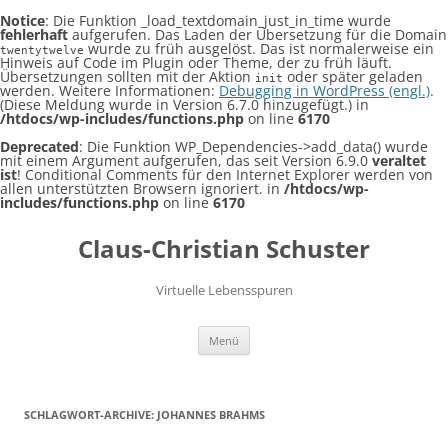
Notice
: Die Funktion _load_textdomain_just_in_time wurde
fehlerhaft
aufgerufen. Das Laden der Übersetzung für die Domain
wurde zu früh ausgelöst. Das ist normalerweise ein
twentytwelve
Hinweis auf Code im Plugin oder Theme, der zu früh läuft.
Übersetzungen sollten mit der Aktion
oder später geladen
init
werden. Weitere Informationen:
Debugging in WordPress (engl.)
.
(Diese Meldung wurde in Version 6.7.0 hinzugefügt.) in
/htdocs/wp-includes/functions.php
on line
6170
Deprecated
: Die Funktion WP_Dependencies->add_data() wurde
mit einem Argument aufgerufen, das seit Version 6.9.0
veraltet
ist
! Conditional Comments für den Internet Explorer werden von
allen unterstützten Browsern ignoriert. in
/htdocs/wp-
includes/functions.php
on line
6170
Claus-Christian Schuster
Virtuelle Lebensspuren
Zum
Menü
Inhalt
springen
SCHLAGWORT-ARCHIVE:
JOHANNES BRAHMS