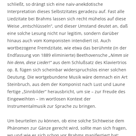
schließt, so drängt sich eine naiv-anekdotische
Interpretation dieses Selbstzitates geradezu auf. Fast alle
Liedzitate bei Brahms lassen sich recht mühelos auf diese
Weise „entschlüsseln“, und dieser Umstand deutet an, daß
eine solche Lesung nicht nur legitim, sondern darüber
hinaus auch vom Komponisten intendiert ist. Auch
wortbezogene Fremdzitate, wie etwa das berühmte (in der
Endfassung von 1889 eliminierte) Beethovensche
„Nimm sie
hin denn, diese Lieder!“
aus dem Schlußsatz des Klaviertrios
op. 8, fügen sich scheinbar widerspruchslos einer solchen
Deutung. Die wortgebundene Musik wäre demnach ein Art
Steinbruch, aus dem der Komponist nach Lust und Laune
fertige „Sinnbilder“ herausbricht, um sie – zur Freude des
Eingeweihten – im wortlosen Kontext der
Instrumentalmusik zur Sprache zu bringen.
Um beurteilen zu können, ob eine solche Sichtweise dem
Phänomen zur Gänze gerecht wird, sollte man sich fragen,
wo und wie es sich schon vor Brahms manifestiert hat;