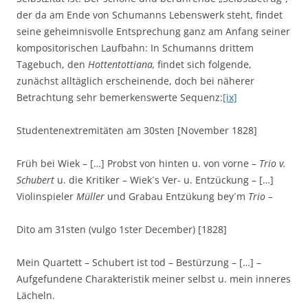
der da am Ende von Schumanns Lebenswerk steht, findet
seine geheimnisvolle Entsprechung ganz am Anfang seiner
kompositorischen Laufbahn: In Schumanns drittem
Tagebuch, den
Hottentottiana,
findet sich folgende,
zunächst alltäglich erscheinende, doch bei näherer
Betrachtung sehr bemerkenswerte Sequenz:
[ix]
Studentenextremitäten am 30sten [November 1828]
Früh bei Wiek – […] Probst von hinten u. von vorne –
Trio v.
Schubert
u. die Kritiker – Wiek´s Ver- u. Entzückung – […]
Violinspieler
Müller
und Grabau Entzükung bey´m
Trio –
Dito am 31sten (vulgo 1ster December) [1828]
Mein Quartett – Schubert ist tod – Bestürzung – […] –
Aufgefundene Charakteristik meiner selbst u. mein inneres
Lächeln.