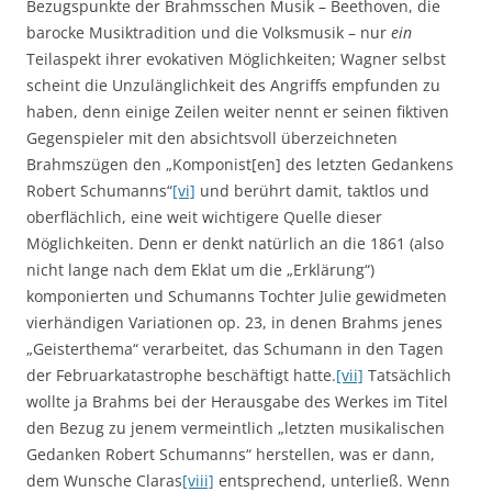
Bezugspunkte der Brahmsschen Musik ­– Beethoven, die
barocke Musiktradition und die Volksmusik – nur
ein
Teilaspekt ihrer evokativen Möglichkeiten; Wagner selbst
scheint die Unzulänglichkeit des Angriffs empfunden zu
haben, denn einige Zeilen weiter nennt er seinen fiktiven
Gegenspieler mit den absichtsvoll überzeichneten
Brahmszügen den „Komponist[en] des letzten Gedankens
Robert Schumanns“
[vi]
und berührt damit, taktlos und
oberflächlich, eine weit wichtigere Quelle dieser
Möglichkeiten. Denn er denkt natürlich an die 1861 (also
nicht lange nach dem Eklat um die „Erklärung“)
komponierten und Schumanns Tochter Julie gewidmeten
vierhändigen Variationen op. 23, in denen Brahms jenes
„Geisterthema“ verarbeitet, das Schumann in den Tagen
der Februarkatastrophe beschäftigt hatte.
[vii]
Tatsächlich
wollte ja Brahms bei der Herausgabe des Werkes im Titel
den Bezug zu jenem vermeintlich „letzten musikalischen
Gedanken Robert Schumanns“ herstellen, was er dann,
dem Wunsche Claras
[viii]
entsprechend, unterließ. Wenn