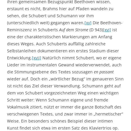
ihren gemeinsamen Bezugspunkt Beethoven wissen,
erstaunt es nicht, Brahms hier auf Pfaden wandeln zu
sehen, die Schubert und Schumann vor ihm
(unterschiedlich weit) gegangen waren.
[xv]
Die Beethoven-
Reminiszenz in Schuberts
Auf dem Strome
(D 943)
[xvi]
ist
eine der charakteristischen Markierungen am Anfang
dieses Weges. Auch Schuberts auffällig zahlreiche
Selbstanleihen dokumentieren ein erstes Stadium dieser
Entwicklung.
[xvii]
Natürlich nimmt Schubert, wo er eigene
Lieder im instrumentalen Gewand wiederverwendet, auch
die Stimmungsebene des Textes sozusagen
en passant
wieder auf. Doch ein „wörtlicher Bezug“ im genaueren Sinn
ist nicht das Ziel dieser Verwandlung. Schumann geht auf
dem von Schubert vorgezeichneten Weg einen wichtigen
Schritt weiter: Wenn Schumann eigene und fremde
Vokalmusik zitiert, nützt er immer die ganze Botschaft des
verschwiegenen Textes, und zwar immer in „hermetischer“
Weise. Ein besonders schönes Beispiel dieser intimen
Kunst findet sich etwa im ersten Satz des Klaviertrios op.