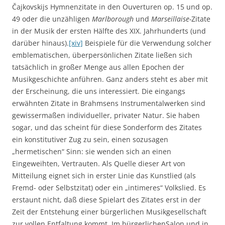
Čajkovskijs Hymnenzitate in den Ouverturen op. 15 und op.
49 oder die unzähligen
Marlborough
und
Marseillaise-
Zitate
in der Musik der ersten Hälfte des XIX. Jahrhunderts (und
darüber hinaus).
[xiv]
Beispiele für die Verwendung solcher
emblematischen, überpersönlichen Zitate ließen sich
tatsächlich in großer Menge aus allen Epochen der
Musikgeschichte anführen. Ganz anders steht es aber mit
der Erscheinung, die uns interessiert. Die eingangs
erwähnten Zitate in Brahmsens Instrumentalwerken sind
gewissermaßen individueller, privater Natur. Sie haben
sogar, und das scheint für diese Sonderform des Zitates
ein konstitutiver Zug zu sein, einen sozusagen
„hermetischen“ Sinn: sie wenden sich an einen
Eingeweihten, Vertrauten. Als Quelle dieser Art von
Mitteilung eignet sich in erster Linie das Kunstlied (als
Fremd- oder Selbstzitat) oder ein „intimeres“ Volkslied. Es
erstaunt nicht, daß diese Spielart des Zitates erst in der
Zeit der Entstehung einer bürgerlichen Musikgesellschaft
zur vollen Entfaltung kommt. Im bürgerlichenSalon und in