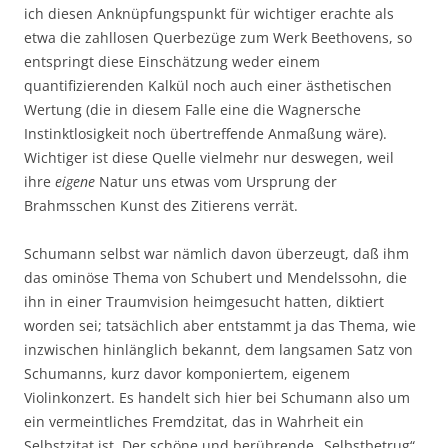
ich diesen Anknüpfungspunkt für wichtiger erachte als
etwa die zahllosen Querbezüge zum Werk Beethovens, so
entspringt diese Einschätzung weder einem
quantifizierenden Kalkül noch auch einer ästhetischen
Wertung (die in diesem Falle eine die Wagnersche
Instinktlosigkeit noch übertreffende Anmaßung wäre).
Wichtiger ist diese Quelle vielmehr nur deswegen, weil
ihre
eigene
Natur uns etwas vom Ursprung der
Brahmsschen Kunst des Zitierens verrät.
Schumann selbst war nämlich davon überzeugt, daß ihm
das ominöse Thema von Schubert und Mendelssohn, die
ihn in einer Traumvision heimgesucht hatten, diktiert
worden sei; tatsächlich aber entstammt ja das Thema, wie
inzwischen hinlänglich bekannt, dem langsamen Satz von
Schumanns, kurz davor komponiertem, eigenem
Violinkonzert. Es handelt sich hier bei Schumann also um
ein vermeintliches Fremdzitat, das in Wahrheit ein
Selbstzitat ist. Der schöne und berührende „Selbstbetrug“,