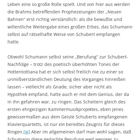
Leben eine so große Rolle spielt. Und von hier aus werden
die Brahms betreffenden Prophezeiungen der „Neuen
Bahnen“ erst richtig verständlich: als die bewußte und
willentliche Weitergabe eines großen Erbes, das Schumann
selbst auf rätselhafte Weise von Schubert empfangen
hatte.
Obwohl Schumann selbst seine „Berufung“ zur Schubert-
Nachfolge – trotz des poetisch überhöhten Tones der
Hottentottiana hat er sich selbst freilich nie zu einer so
unmißverständlichen Deutung des Vorganges hinreißen
lassen – vielleicht als Gnade, sicher aber nicht als
Hypothek empfand, hatte auch er mit dem Genius, der da
in ihn gefahren war, zu ringen. Das Scheitern gleich des
ersten ehrgeizigen Kammermusikprojektes, eben jenes
gewissermaßen aus dem Geiste Schuberts empfangenen
Klavierquartetts, ist nur
ein
beredtes Zeugnis für dieses
Ringen.
[xi]
Aber im allgemeinen darf man wohl sagen, daß
Schumann diese gedachte Berufung weit weniger zu