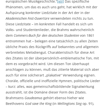
europäischen Musikgeschichte.“
[xiii]
Das spezifische
Phänomen, um das es auch uns geht, hat wirklich mit der
Aufspürung konkreter Liedzitate in der Art der in der
Akademischen Fest-Ouvertüre
verwendeten nichts zu tun.
Diese Liedzitate – im konkreten Fall handelt es sich um
Volks- und Studentenlieder, die Brahms wahrscheinlich
dem
Commers-Buch für den deutschen Studenten
von 1861
entnommen hat – belegen eine tatsächlich zu allen Zeiten
übliche Praxis des Rückgriffs auf bekanntes und allgemein
verbreitetes Melodiengut. Charakteristisch für diese Art
des Zitates ist der überpersönlich-emblematische Ton, mit
dem es vorgebracht wird. Um diesen Ton überhaupt
anschlagen zu können, muß das zitierte Material sich aber
auch für eine solcherart „plakative“ Verwendung eignen.
Choräle, offizielle und inoffizielle Hymnen, politische Lieder
– kurz: alles, was gemeinschaftsbildende Signalwirkung
ausstrahlt, ist die Domäne dieser Form des Zitates.
Brahmsens
Gaudeamus
gehört ebenso hieher wie
Beethovens
God save the King
(in
Wellingtons Sieg
op. 91),